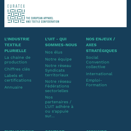
L'INDUSTRIE
L'UIT - QUI
NOS ENJEUX /
TEXTILE
SOMMES-NOUS
AXES
PLURIELLE
STRATÉGIQUES
Nos élus
La chaine de
Social
Notre équipe
production
Convention
Notre réseau
collective
Chiffres clés
Syndicats
International
territoriaux
Labels et
certifications
Emploi-
Notre réseau
Formation
Fédérations
Annuaire
sectorielles
Nos
partenaires /
L'UIT adhère à
ou s'appuie
sur...