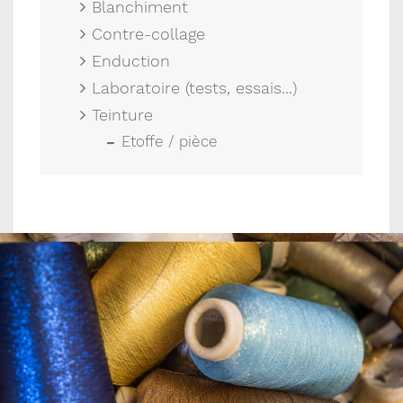
Blanchiment
Contre-collage
Enduction
Laboratoire (tests, essais...)
Teinture
Etoffe / pièce