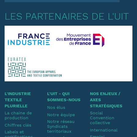
LES PARTENAIRES DE L'UIT
L'INDUSTRIE
L'UIT - QUI
NOS ENJEUX /
TEXTILE
SOMMES-NOUS
AXES
PLURIELLE
STRATÉGIQUES
Nos élus
La chaine de
Social
Notre équipe
production
Convention
Notre réseau
collective
Chiffres clés
Syndicats
International
territoriaux
Labels et
certifications
Emploi-