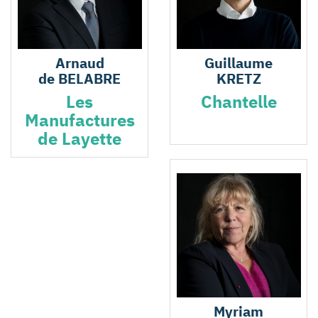
Arnaud
Guillaume
de BELABRE
KRETZ
Les
Chantelle
Manufactures
de Layette
Myriam