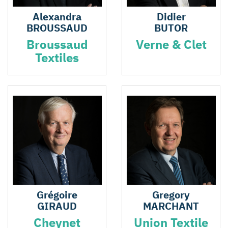
Alexandra
Didier
BROUSSAUD
BUTOR
Broussaud
Verne & Clet
Textiles
Grégoire
Gregory
GIRAUD
MARCHANT
Cheynet
Union Textile