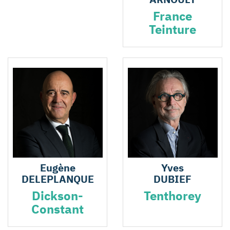
France
Teinture
Eugène
Yves
DELEPLANQUE
DUBIEF
Dickson-
Tenthorey
Constant