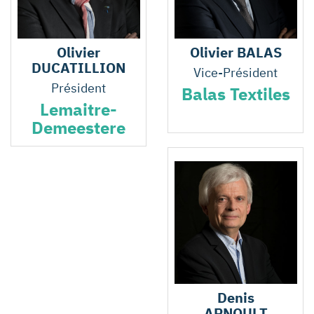
Olivier
Olivier BALAS
DUCATILLION
Vice-Président
Président
Balas Textiles
Lemaitre-
Demeestere
Denis
ARNOULT