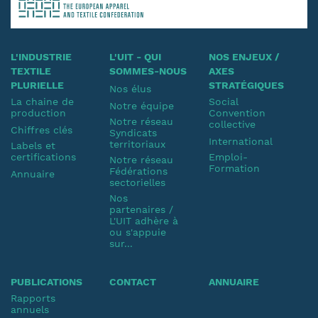
L'INDUSTRIE
L'UIT - QUI
NOS ENJEUX /
TEXTILE
SOMMES-NOUS
AXES
PLURIELLE
STRATÉGIQUES
Nos élus
La chaine de
Social
Notre équipe
production
Convention
Notre réseau
collective
Chiffres clés
Syndicats
International
territoriaux
Labels et
certifications
Emploi-
Notre réseau
Formation
Fédérations
Annuaire
sectorielles
Nos
partenaires /
L'UIT adhère à
ou s'appuie
sur...
PUBLICATIONS
CONTACT
ANNUAIRE
Rapports
annuels