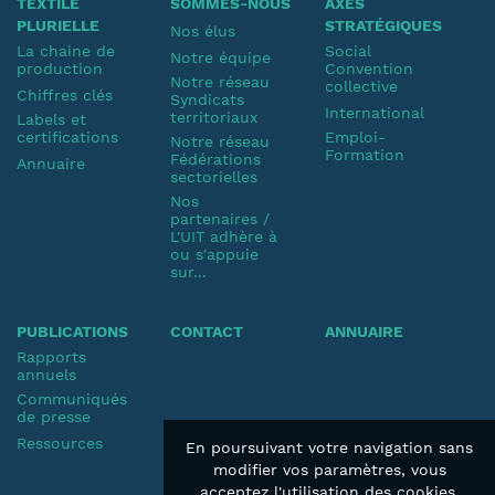
TEXTILE
SOMMES-NOUS
AXES
PLURIELLE
STRATÉGIQUES
Nos élus
La chaine de
Social
Notre équipe
production
Convention
Notre réseau
collective
Chiffres clés
Syndicats
International
territoriaux
Labels et
certifications
Emploi-
Notre réseau
Formation
Fédérations
Annuaire
sectorielles
Nos
partenaires /
L'UIT adhère à
ou s'appuie
sur...
PUBLICATIONS
CONTACT
ANNUAIRE
Rapports
annuels
Communiqués
de presse
Ressources
En poursuivant votre navigation sans
modifier vos paramètres, vous
acceptez l'utilisation des cookies.