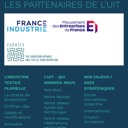
LES PARTENAIRES DE L'UIT
L'INDUSTRIE
L'UIT - QUI
NOS ENJEUX /
TEXTILE
SOMMES-NOUS
AXES
PLURIELLE
STRATÉGIQUES
Nos élus
La chaine de
Social
Notre équipe
production
Convention
Notre réseau
collective
Chiffres clés
Syndicats
International
territoriaux
Labels et
certifications
Emploi-
Notre réseau
Formation
Fédérations
Annuaire
sectorielles