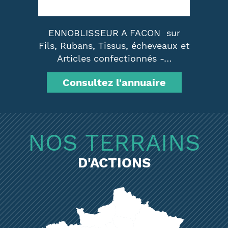
ENNOBLISSEUR A FACON sur
C
Fils, Rubans, Tissus, écheveaux et
Articles confectionnés -…
Consultez l'annuaire
NOS TERRAINS
D'ACTIONS