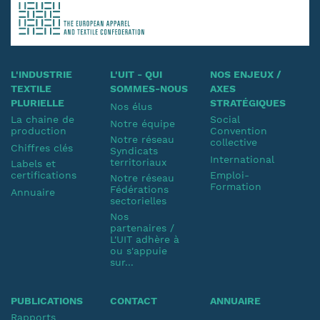
L'INDUSTRIE
L'UIT - QUI
NOS ENJEUX /
TEXTILE
SOMMES-NOUS
AXES
PLURIELLE
STRATÉGIQUES
Nos élus
La chaine de
Social
Notre équipe
production
Convention
Notre réseau
collective
Chiffres clés
Syndicats
International
territoriaux
Labels et
certifications
Emploi-
Notre réseau
Formation
Fédérations
Annuaire
sectorielles
Nos
partenaires /
L'UIT adhère à
ou s'appuie
sur...
PUBLICATIONS
CONTACT
ANNUAIRE
Rapports