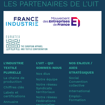
LES PARTENAIRES DE L'UIT
L'INDUSTRIE
L'UIT - QUI
NOS ENJEUX /
TEXTILE
SOMMES-NOUS
AXES
PLURIELLE
STRATÉGIQUES
Nos élus
La chaine de
Social
Notre équipe
production
Convention
Notre réseau
collective
Chiffres clés
Syndicats
International
territoriaux
Labels et
certifications
Emploi-
Notre réseau
Formation
Fédérations
Annuaire
sectorielles