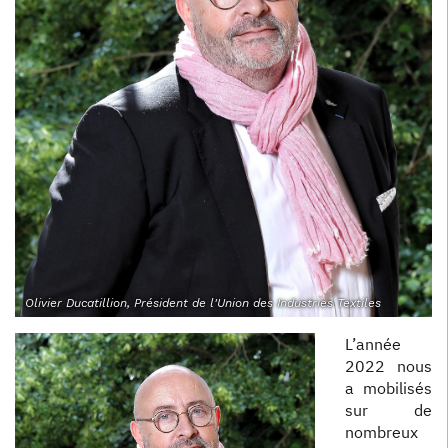
Olivier Ducatillion, Président de l'Union des Industries Textiles
L’année
2022 nous
a mobilisés
sur de
nombreux