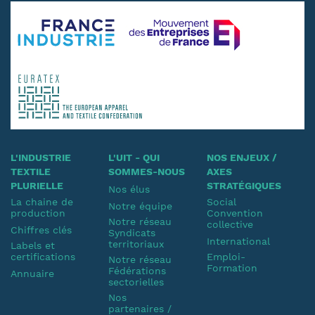
L'INDUSTRIE
L'UIT - QUI
NOS ENJEUX /
TEXTILE
SOMMES-NOUS
AXES
PLURIELLE
STRATÉGIQUES
Nos élus
La chaine de
Social
Notre équipe
production
Convention
Notre réseau
collective
Chiffres clés
Syndicats
International
territoriaux
Labels et
certifications
Emploi-
Notre réseau
Formation
Fédérations
Annuaire
sectorielles
Nos
partenaires /