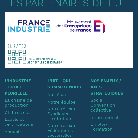
LES PARTENAIRES DE L'UIT
L'INDUSTRIE
L'UIT - QUI
NOS ENJEUX /
TEXTILE
SOMMES-NOUS
AXES
PLURIELLE
STRATÉGIQUES
Nos élus
La chaine de
Social
Notre équipe
production
Convention
Notre réseau
collective
Chiffres clés
Syndicats
International
territoriaux
Labels et
certifications
Emploi-
Notre réseau
Formation
Fédérations
Annuaire
sectorielles