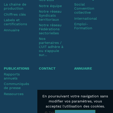
La chaine de
Social
Notre équipe
production
Convention
Notre réseau
collective
Chiffres clés
Syndicats
International
territoriaux
Labels et
certifications
Emploi-
Notre réseau
Formation
Fédérations
Annuaire
sectorielles
Nos
partenaires /
L'UIT adhère à
ou s'appuie
sur...
PUBLICATIONS
CONTACT
ANNUAIRE
Rapports
annuels
Communiqués
de presse
Ressources
En poursuivant votre navigation sans
modifier vos paramètres, vous
acceptez l'utilisation des cookies.
© Taktik 2019