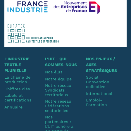
L'INDUSTRIE
L'UIT - QUI
NOS ENJEUX /
TEXTILE
SOMMES-NOUS
AXES
PLURIELLE
STRATÉGIQUES
Nos élus
La chaine de
Social
Notre équipe
production
Convention
Notre réseau
collective
Chiffres clés
Syndicats
International
territoriaux
Labels et
certifications
Emploi-
Notre réseau
Formation
Fédérations
Annuaire
sectorielles
Nos
partenaires /
L'UIT adhère à