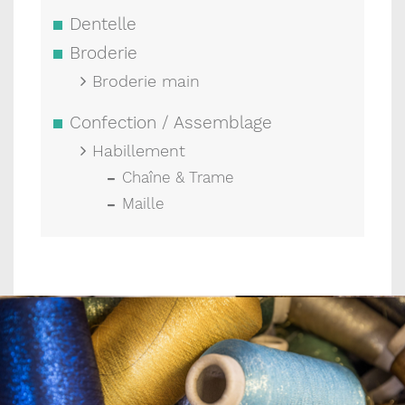
Dentelle
Broderie
Broderie main
Confection / Assemblage
Habillement
Chaîne & Trame
Maille