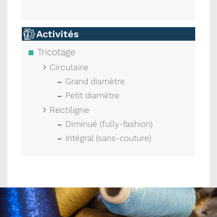
Activités
Tricotage
Circulaire
Grand diamètre
Petit diamètre
Rectiligne
Diminué (fully-fashion)
Intégral (sans-couture)