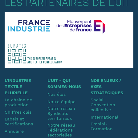
LES PARTENAIRES DE L'UIT
L'INDUSTRIE
L'UIT - QUI
NOS ENJEUX /
TEXTILE
SOMMES-NOUS
AXES
PLURIELLE
STRATÉGIQUES
Nos élus
La chaine de
Social
Notre équipe
production
Convention
Notre réseau
collective
Chiffres clés
Syndicats
International
territoriaux
Labels et
certifications
Emploi-
Notre réseau
Formation
Fédérations
Annuaire
sectorielles