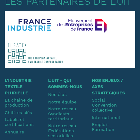
LES PARTENAIRES DE L'UIT
L'INDUSTRIE
L'UIT - QUI
NOS ENJEUX /
TEXTILE
SOMMES-NOUS
AXES
PLURIELLE
STRATÉGIQUES
Nos élus
La chaine de
Social
Notre équipe
production
Convention
Notre réseau
collective
Chiffres clés
Syndicats
International
territoriaux
Labels et
certifications
Emploi-
Notre réseau
Formation
Fédérations
Annuaire
sectorielles