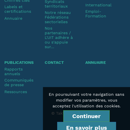
Chiffres clés
Syndicats
International
territoriaux
Labels et
certifications
Emploi-
Notre réseau
Formation
Fédérations
Annuaire
sectorielles
Nos
partenaires /
L'UIT adhère à
ou s'appuie
sur...
PUBLICATIONS
CONTACT
ANNUAIRE
Rapports
annuels
Communiqués
de presse
Ressources
En poursuivant votre navigation sans
modifier vos paramètres, vous
acceptez l'utilisation des cookies.
© Taktik 2019
Continuer
En savoir plus