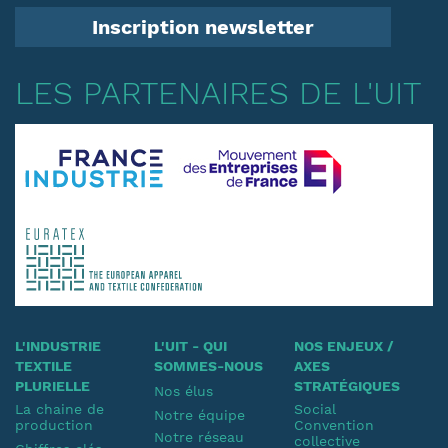
Inscription newsletter
LES PARTENAIRES DE L'UIT
L'INDUSTRIE
L'UIT - QUI
NOS ENJEUX /
TEXTILE
SOMMES-NOUS
AXES
PLURIELLE
STRATÉGIQUES
Nos élus
La chaine de
Social
Notre équipe
production
Convention
Notre réseau
collective