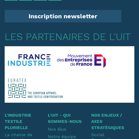
Inscription newsletter
LES PARTENAIRES DE L'UIT
L'INDUSTRIE
L'UIT - QUI
NOS ENJEUX /
TEXTILE
SOMMES-NOUS
AXES
PLURIELLE
STRATÉGIQUES
Nos élus
La chaine de
Social
Notre équipe