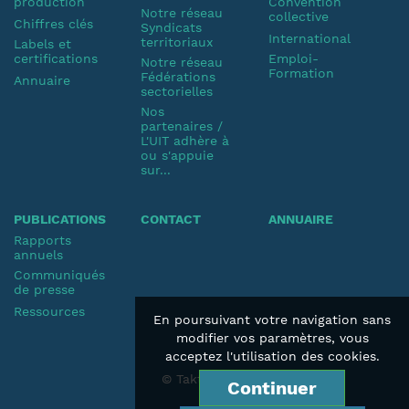
production
Convention
Notre réseau
collective
Chiffres clés
Syndicats
International
territoriaux
Labels et
certifications
Emploi-
Notre réseau
Formation
Fédérations
Annuaire
sectorielles
Nos
partenaires /
L'UIT adhère à
ou s'appuie
sur...
PUBLICATIONS
CONTACT
ANNUAIRE
Rapports
annuels
Communiqués
de presse
Ressources
En poursuivant votre navigation sans
modifier vos paramètres, vous
acceptez l'utilisation des cookies.
© Taktik 2019
Continuer