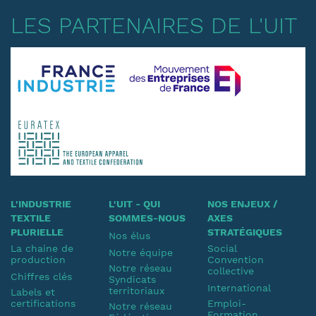
LES PARTENAIRES DE L'UIT
L'INDUSTRIE
L'UIT - QUI
NOS ENJEUX /
TEXTILE
SOMMES-NOUS
AXES
PLURIELLE
STRATÉGIQUES
Nos élus
La chaine de
Social
Notre équipe
production
Convention
Notre réseau
collective
Chiffres clés
Syndicats
International
territoriaux
Labels et
certifications
Emploi-
Notre réseau
Formation