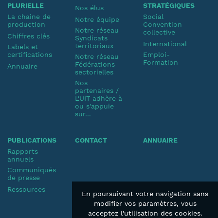
PLURIELLE
STRATÉGIQUES
Nos élus
La chaine de
Social
Notre équipe
production
Convention
Notre réseau
collective
Chiffres clés
Syndicats
International
territoriaux
Labels et
certifications
Emploi-
Notre réseau
Formation
Fédérations
Annuaire
sectorielles
Nos
partenaires /
L'UIT adhère à
ou s'appuie
sur...
PUBLICATIONS
CONTACT
ANNUAIRE
Rapports
annuels
Communiqués
de presse
Ressources
En poursuivant votre navigation sans
modifier vos paramètres, vous
acceptez l'utilisation des cookies.