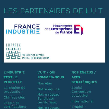
LES PARTENAIRES DE L'UIT
L'INDUSTRIE
L'UIT - QUI
NOS ENJEUX /
TEXTILE
SOMMES-NOUS
AXES
PLURIELLE
STRATÉGIQUES
Nos élus
La chaine de
Social
Notre équipe
production
Convention
Notre réseau
collective
Chiffres clés
Syndicats
International
territoriaux
Labels et
certifications
Emploi-
Notre réseau