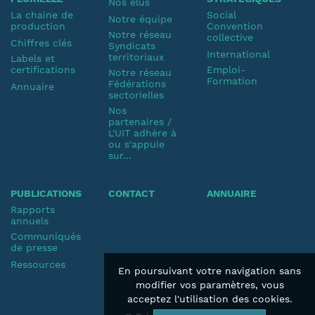
Nos élus
La chaine de
Social
Notre équipe
production
Convention
Notre réseau
collective
Chiffres clés
Syndicats
International
territoriaux
Labels et
certifications
Emploi-
Notre réseau
Formation
Fédérations
Annuaire
sectorielles
Nos
partenaires /
L'UIT adhère à
ou s'appuie
sur...
PUBLICATIONS
CONTACT
ANNUAIRE
Rapports
annuels
Communiqués
de presse
Ressources
En poursuivant votre navigation sans
modifier vos paramètres, vous
acceptez l'utilisation des cookies.