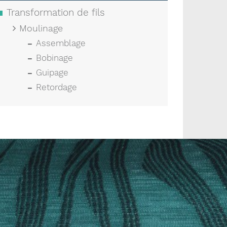
Transformation de fils
Moulinage
Assemblage
Bobinage
Guipage
Retordage