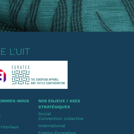
 L'UIT
 SOMMES-NOUS
NOS ENJEUX / AXES
STRATÉGIQUES
Social
e
Convention collective
u
International
rritoriaux
Emploi-Formation
u