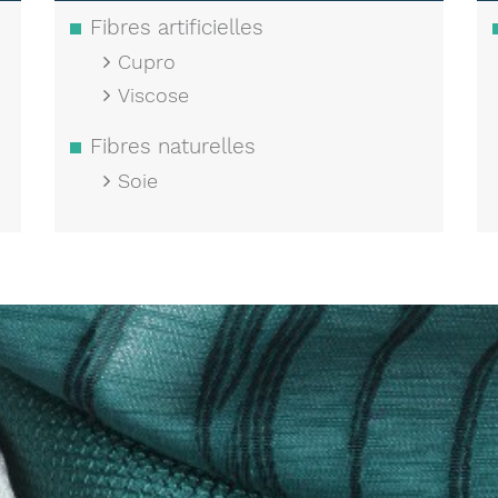
Fibres artificielles
Cupro
Viscose
Fibres naturelles
Soie