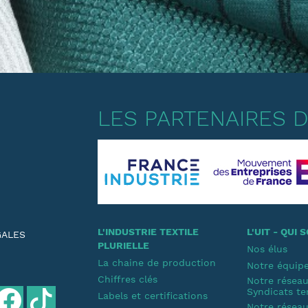
LES PARTENAIRES DE
L'INDUSTRIE TEXTILE
L'UIT - QUI
GALES
PLURIELLE
Nos élus
La chaine de production
Notre équip
Chiffres clés
Notre résea
Syndicats te
Labels et certifications
Notre résea