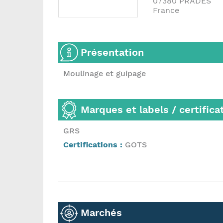
07380
PRADES
France
Présentation
Moulinage et guipage
Marques et labels / certifica
GRS
Certifications :
GOTS
Marchés