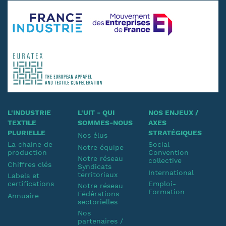
L'INDUSTRIE
L'UIT - QUI
NOS ENJEUX /
TEXTILE
SOMMES-NOUS
AXES
PLURIELLE
STRATÉGIQUES
Nos élus
La chaine de
Social
Notre équipe
production
Convention
Notre réseau
collective
Chiffres clés
Syndicats
International
territoriaux
Labels et
certifications
Emploi-
Notre réseau
Formation
Fédérations
Annuaire
sectorielles
Nos
partenaires /