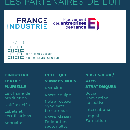
LES PARTENAIRES DE L'UIT
L'INDUSTRIE
L'UIT - QUI
NOS ENJEUX /
TEXTILE
SOMMES-NOUS
AXES
PLURIELLE
STRATÉGIQUES
Nos élus
La chaine de
Social
Notre équipe
production
Convention
Notre réseau
collective
Chiffres clés
Syndicats
International
territoriaux
Labels et
certifications
Emploi-
Notre réseau
Formation
Fédérations
Annuaire
sectorielles