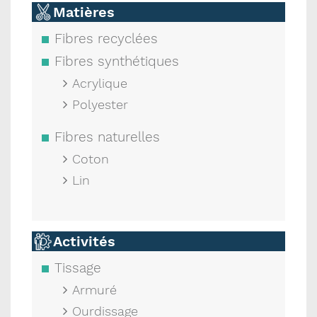
Matières
Fibres recyclées
Fibres synthétiques
Acrylique
Polyester
Fibres naturelles
Coton
Lin
Activités
Tissage
Armuré
Ourdissage