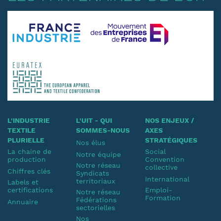
L'INDUSTRIE
L'UIT - QUI
NOS ENJEUX /
TEXTILE
SOMMES-NOUS
AXES
PLURIELLE
STRATÉGIQUES
Nos élus
La chaine de
Social
Notre équipe
production
Convention
Notre réseau
collective
Chiffres clés
Syndicats
International
territoriaux
Labels et
certifications
Emploi-
Notre réseau
Formation
Fédérations
Annuaire
sectorielles
Nos