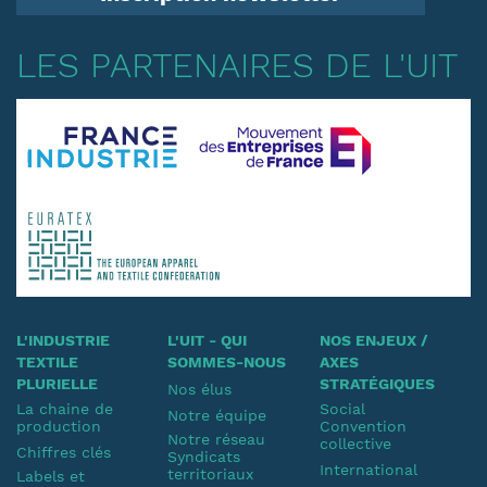
LES PARTENAIRES DE L'UIT
L'INDUSTRIE
L'UIT - QUI
NOS ENJEUX /
TEXTILE
SOMMES-NOUS
AXES
PLURIELLE
STRATÉGIQUES
Nos élus
La chaine de
Social
Notre équipe
production
Convention
Notre réseau
collective
Chiffres clés
Syndicats
International
territoriaux
Labels et