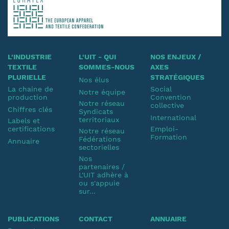
L'INDUSTRIE
L'UIT - QUI
NOS ENJEUX /
TEXTILE
SOMMES-NOUS
AXES
PLURIELLE
STRATÉGIQUES
Nos élus
La chaine de
Social
Notre équipe
production
Convention
Notre réseau
collective
Chiffres clés
Syndicats
International
territoriaux
Labels et
certifications
Emploi-
Notre réseau
Formation
Fédérations
Annuaire
sectorielles
Nos
partenaires /
L'UIT adhère à
ou s'appuie
sur...
PUBLICATIONS
CONTACT
ANNUAIRE