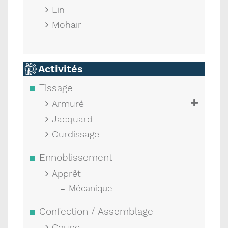
Lin
Mohair
Activités
Tissage
Armuré
Jacquard
Ourdissage
Ennoblissement
Apprêt
Mécanique
Confection / Assemblage
Coupe