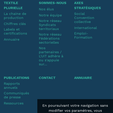
TEXTILE
SOMMES-NOUS
AXES
PLURIELLE
STRATÉGIQUES
Nos élus
La chaine de
Social
Notre équipe
production
Convention
Notre réseau
collective
Chiffres clés
Syndicats
International
territoriaux
Labels et
certifications
Emploi-
Notre réseau
Formation
Fédérations
Annuaire
sectorielles
Nos
partenaires /
L'UIT adhère à
ou s'appuie
sur...
PUBLICATIONS
CONTACT
ANNUAIRE
Rapports
annuels
Communiqués
de presse
Ressources
En poursuivant votre navigation sans
modifier vos paramètres, vous