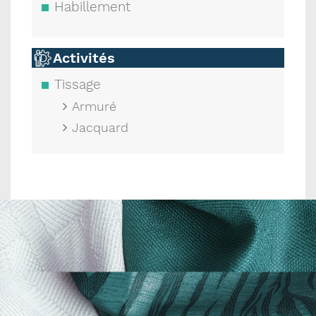
Habillement
Activités
Tissage
Armuré
Jacquard