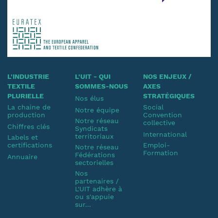
L'INDUSTRIE
L'UIT - QUI
NOS ENJEUX /
TEXTILE
SOMMES-NOUS
AXES
PLURIELLE
STRATÉGIQUES
Nos élus
La chaine de
Social
Notre équipe
production
Convention
Notre réseau
collective
Chiffres clés
Syndicats
International
territoriaux
Labels et
certifications
Emploi-
Notre réseau
Formation
Fédérations
Annuaire
sectorielles
Nos
partenaires /
L'UIT adhère à
ou s'appuie
sur...