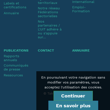
International
territoriaux
Labels et
certifications
Emploi-
Notre réseau
Formation
Fédérations
Annuaire
sectorielles
Nos
partenaires /
L'UIT adhère à
ou s'appuie
sur...
PUBLICATIONS
CONTACT
ANNUAIRE
Rapports
annuels
Communiqués
de presse
Ressources
En poursuivant votre navigation sans
modifier vos paramètres, vous
acceptez l'utilisation des cookies.
© Taktik 2019
Continuer
En savoir plus