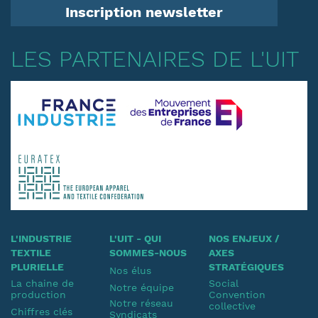
Inscription newsletter
LES PARTENAIRES DE L'UIT
L'INDUSTRIE
L'UIT - QUI
NOS ENJEUX /
TEXTILE
SOMMES-NOUS
AXES
PLURIELLE
STRATÉGIQUES
Nos élus
La chaine de
Social
Notre équipe
production
Convention
Notre réseau
collective
Chiffres clés
Syndicats