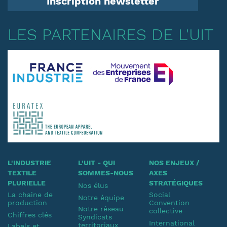
Inscription newsletter
LES PARTENAIRES DE L'UIT
L'INDUSTRIE
L'UIT - QUI
NOS ENJEUX /
TEXTILE
SOMMES-NOUS
AXES
PLURIELLE
STRATÉGIQUES
Nos élus
La chaine de
Social
Notre équipe
production
Convention
Notre réseau
collective
Chiffres clés
Syndicats
International
territoriaux
Labels et