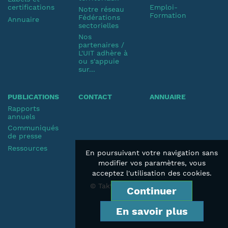
certifications
Emploi-
Notre réseau
Formation
Fédérations
Annuaire
sectorielles
Nos
partenaires /
L'UIT adhère à
ou s'appuie
sur...
PUBLICATIONS
CONTACT
ANNUAIRE
Rapports
annuels
Communiqués
de presse
Ressources
En poursuivant votre navigation sans
modifier vos paramètres, vous
acceptez l'utilisation des cookies.
© Taktik 2019
Continuer
En savoir plus