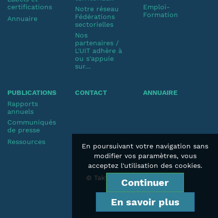
certifications
Emploi-
Notre réseau
Formation
Fédérations
Annuaire
sectorielles
Nos
partenaires /
L'UIT adhère à
ou s'appuie
sur...
PUBLICATIONS
CONTACT
ANNUAIRE
Rapports
annuels
Communiqués
de presse
Ressources
En poursuivant votre navigation sans
modifier vos paramètres, vous
acceptez l'utilisation des cookies.
© Taktik 2019
Continuer
En savoir plus