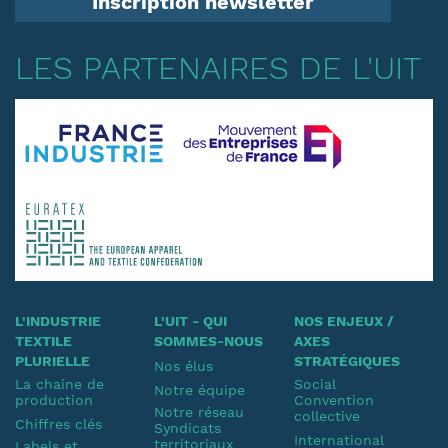
Inscription newsletter
LES PARTENAIRES DE L'UIT
L'INDUSTRIE
L'UIT - QUI
NOS ENJEUX /
TEXTILE
SOMMES-NOUS
AXES
PLURIELLE
STRATÉGIQUES
Nos élus
La chaine de
Social
Notre équipe
production
Convention
Notre réseau
collective
Chiffres clés
Syndicats
International
territoriaux
Labels et