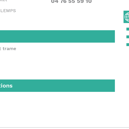
04 76 55 59 10
 LEMPS
et trame
tions