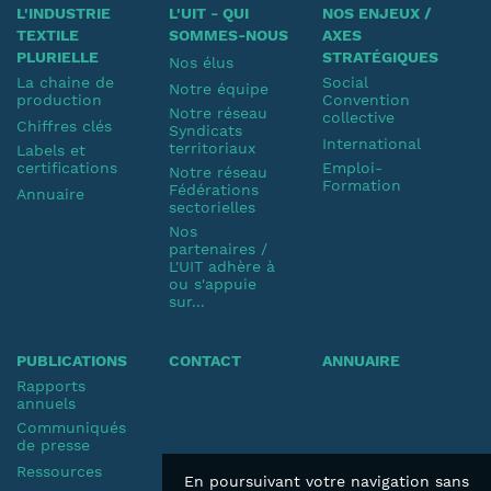
L'INDUSTRIE
L'UIT - QUI
NOS ENJEUX /
TEXTILE
SOMMES-NOUS
AXES
PLURIELLE
STRATÉGIQUES
Nos élus
La chaine de
Social
Notre équipe
production
Convention
Notre réseau
collective
Chiffres clés
Syndicats
International
territoriaux
Labels et
certifications
Emploi-
Notre réseau
Formation
Fédérations
Annuaire
sectorielles
Nos
partenaires /
L'UIT adhère à
ou s'appuie
sur...
PUBLICATIONS
CONTACT
ANNUAIRE
Rapports
annuels
Communiqués
de presse
Ressources
En poursuivant votre navigation sans