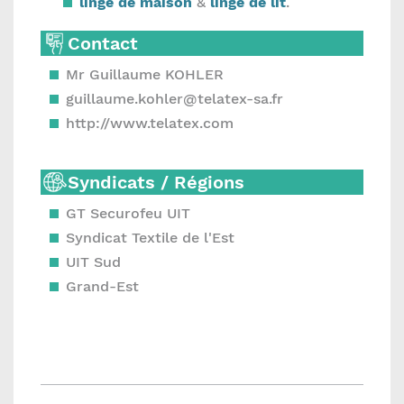
linge de maison
&
linge de lit
.
Contact
Mr Guillaume KOHLER
guillaume.kohler@telatex-sa.fr
http://www.telatex.com
Syndicats / Régions
GT Securofeu UIT
Syndicat Textile de l'Est
UIT Sud
Grand-Est