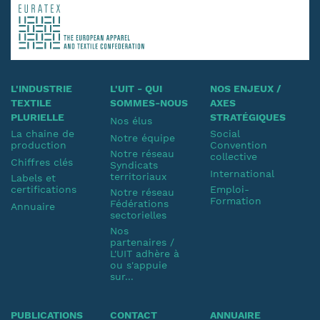
L'INDUSTRIE
L'UIT - QUI
NOS ENJEUX /
TEXTILE
SOMMES-NOUS
AXES
PLURIELLE
STRATÉGIQUES
Nos élus
La chaine de
Social
Notre équipe
production
Convention
Notre réseau
collective
Chiffres clés
Syndicats
International
territoriaux
Labels et
certifications
Emploi-
Notre réseau
Formation
Fédérations
Annuaire
sectorielles
Nos
partenaires /
L'UIT adhère à
ou s'appuie
sur...
PUBLICATIONS
CONTACT
ANNUAIRE