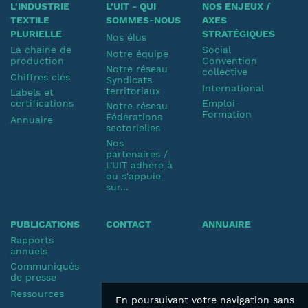
L'INDUSTRIE
L'UIT - QUI
NOS ENJEUX /
TEXTILE
SOMMES-NOUS
AXES
PLURIELLE
STRATÉGIQUES
Nos élus
La chaine de
Social
Notre équipe
production
Convention
Notre réseau
collective
Chiffres clés
Syndicats
International
territoriaux
Labels et
certifications
Emploi-
Notre réseau
Formation
Fédérations
Annuaire
sectorielles
Nos
partenaires /
L'UIT adhère à
ou s'appuie
sur...
PUBLICATIONS
CONTACT
ANNUAIRE
Rapports
annuels
Communiqués
de presse
Ressources
En poursuivant votre navigation sans