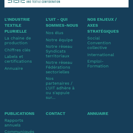
L'INDUSTRIE
L'UIT - QUI
NOS ENJEUX /
TEXTILE
SOMMES-NOUS
AXES
PLURIELLE
STRATÉGIQUES
Nos élus
La chaine de
Social
Notre équipe
production
Convention
Notre réseau
collective
Chiffres clés
Syndicats
International
territoriaux
Labels et
certifications
Emploi-
Notre réseau
Formation
Fédérations
Annuaire
sectorielles
Nos
partenaires /
L'UIT adhère à
ou s'appuie
sur...
PUBLICATIONS
CONTACT
ANNUAIRE
Rapports
annuels
Communiqués