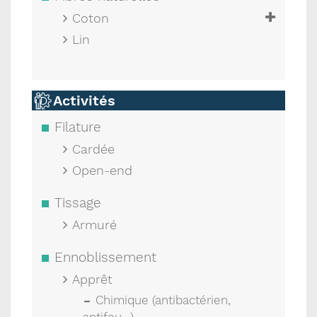
Coton
Lin
Activités
Filature
Cardée
Open-end
Tissage
Armuré
Ennoblissement
Apprêt
Chimique (antibactérien,