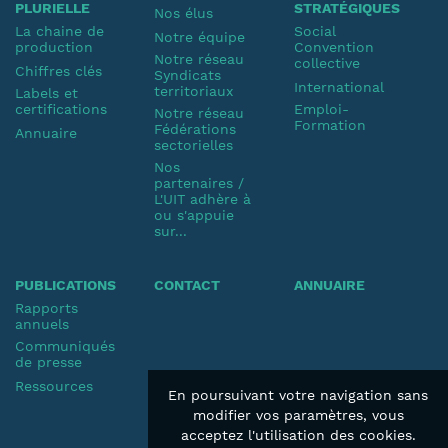
PLURIELLE
STRATÉGIQUES
Nos élus
La chaine de
Social
Notre équipe
production
Convention
Notre réseau
collective
Chiffres clés
Syndicats
International
territoriaux
Labels et
certifications
Emploi-
Notre réseau
Formation
Fédérations
Annuaire
sectorielles
Nos
partenaires /
L'UIT adhère à
ou s'appuie
sur...
PUBLICATIONS
CONTACT
ANNUAIRE
Rapports
annuels
Communiqués
de presse
Ressources
En poursuivant votre navigation sans
modifier vos paramètres, vous
acceptez l'utilisation des cookies.