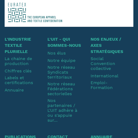
L'INDUSTRIE
L'UIT - QUI
NOS ENJEUX /
TEXTILE
SOMMES-NOUS
AXES
PLURIELLE
STRATÉGIQUES
Nos élus
La chaine de
Social
Notre équipe
production
Convention
Notre réseau
collective
Chiffres clés
Syndicats
International
territoriaux
Labels et
certifications
Emploi-
Notre réseau
Formation
Fédérations
Annuaire
sectorielles
Nos
partenaires /
L'UIT adhère à
ou s'appuie
sur...
PUBLICATIONS
CONTACT
ANNUAIRE