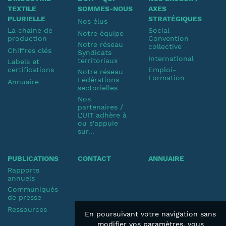
TEXTILE
SOMMES-NOUS
AXES
PLURIELLE
STRATÉGIQUES
Nos élus
La chaine de
Social
Notre équipe
production
Convention
Notre réseau
collective
Chiffres clés
Syndicats
International
territoriaux
Labels et
certifications
Emploi-
Notre réseau
Formation
Fédérations
Annuaire
sectorielles
Nos
partenaires /
L'UIT adhère à
ou s'appuie
sur...
PUBLICATIONS
CONTACT
ANNUAIRE
Rapports
annuels
Communiqués
de presse
Ressources
En poursuivant votre navigation sans
modifier vos paramètres, vous