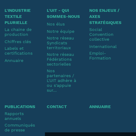
L'INDUSTRIE
L'UIT - QUI
NOS ENJEUX /
TEXTILE
SOMMES-NOUS
AXES
PLURIELLE
STRATÉGIQUES
Nos élus
La chaine de
Social
Notre équipe
production
Convention
Notre réseau
collective
Chiffres clés
Syndicats
International
territoriaux
Labels et
certifications
Emploi-
Notre réseau
Formation
Fédérations
Annuaire
sectorielles
Nos
partenaires /
L'UIT adhère à
ou s'appuie
sur...
PUBLICATIONS
CONTACT
ANNUAIRE
Rapports
annuels
Communiqués
de presse