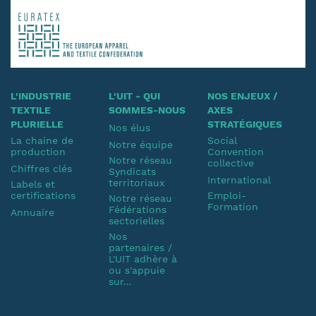
L'INDUSTRIE
L'UIT - QUI
NOS ENJEUX /
TEXTILE
SOMMES-NOUS
AXES
PLURIELLE
STRATÉGIQUES
Nos élus
La chaine de
Social
Notre équipe
production
Convention
Notre réseau
collective
Chiffres clés
Syndicats
International
territoriaux
Labels et
certifications
Emploi-
Notre réseau
Formation
Fédérations
Annuaire
sectorielles
Nos
partenaires /
L'UIT adhère à
ou s'appuie
sur...