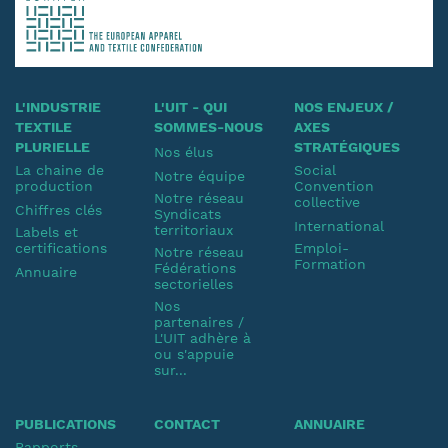
L'INDUSTRIE
L'UIT - QUI
NOS ENJEUX /
TEXTILE
SOMMES-NOUS
AXES
PLURIELLE
STRATÉGIQUES
Nos élus
La chaine de
Social
Notre équipe
production
Convention
Notre réseau
collective
Chiffres clés
Syndicats
International
territoriaux
Labels et
certifications
Emploi-
Notre réseau
Formation
Fédérations
Annuaire
sectorielles
Nos
partenaires /
L'UIT adhère à
ou s'appuie
sur...
PUBLICATIONS
CONTACT
ANNUAIRE
Rapports