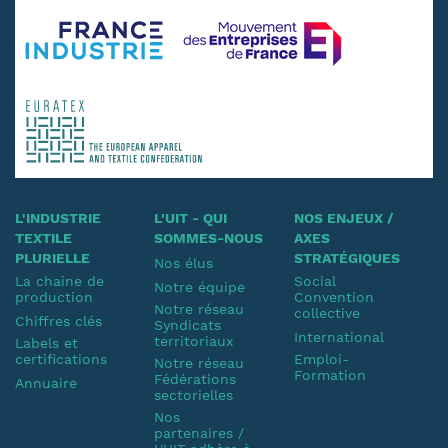
L'INDUSTRIE
L'UIT - QUI
NOS ENJEUX /
TEXTILE
SOMMES-NOUS
AXES
PLURIELLE
STRATÉGIQUES
Nos élus
La chaine de
Social
Notre équipe
production
Convention
Notre réseau
collective
Chiffres clés
Syndicats
International
territoriaux
Labels et
certifications
Emploi-
Notre réseau
Formation
Fédérations
Annuaire
sectorielles
Nos
partenaires /