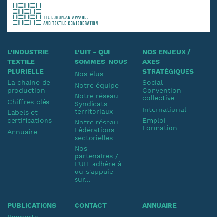
L'INDUSTRIE
L'UIT - QUI
NOS ENJEUX /
TEXTILE
SOMMES-NOUS
AXES
PLURIELLE
STRATÉGIQUES
Nos élus
La chaine de
Social
Notre équipe
production
Convention
Notre réseau
collective
Chiffres clés
Syndicats
International
territoriaux
Labels et
certifications
Emploi-
Notre réseau
Formation
Fédérations
Annuaire
sectorielles
Nos
partenaires /
L'UIT adhère à
ou s'appuie
sur...
PUBLICATIONS
CONTACT
ANNUAIRE
Rapports