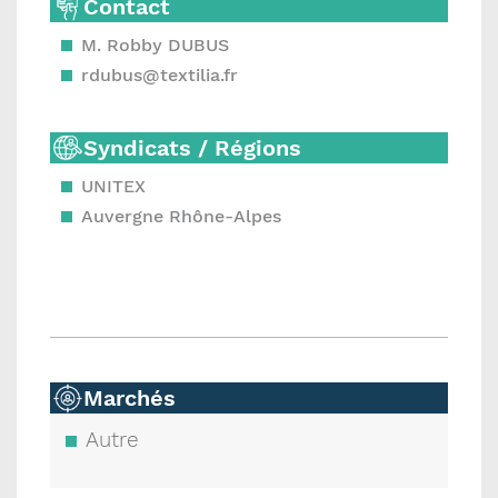
Contact
M. Robby DUBUS
rdubus@textilia.fr
Syndicats / Régions
UNITEX
Auvergne Rhône-Alpes
Marchés
Autre