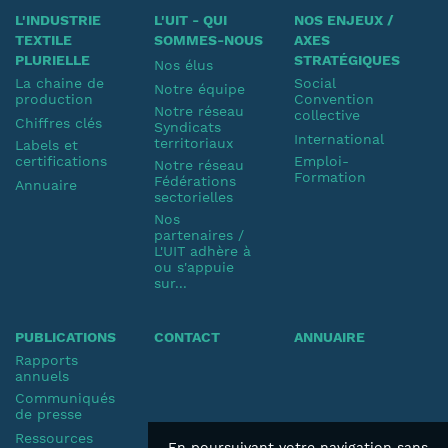
L'INDUSTRIE
L'UIT - QUI
NOS ENJEUX /
TEXTILE
SOMMES-NOUS
AXES
PLURIELLE
STRATÉGIQUES
Nos élus
La chaine de
Social
Notre équipe
production
Convention
Notre réseau
collective
Chiffres clés
Syndicats
International
territoriaux
Labels et
certifications
Emploi-
Notre réseau
Formation
Fédérations
Annuaire
sectorielles
Nos
partenaires /
L'UIT adhère à
ou s'appuie
sur...
PUBLICATIONS
CONTACT
ANNUAIRE
Rapports
annuels
Communiqués
de presse
Ressources
En poursuivant votre navigation sans