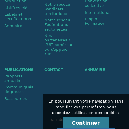
production
Convention
Notre réseau
collective
Chiffres clés
Syndicats
International
territoriaux
Labels et
certifications
Emploi-
Notre réseau
Formation
Fédérations
Annuaire
sectorielles
Nos
partenaires /
L'UIT adhère à
ou s'appuie
sur...
PUBLICATIONS
CONTACT
ANNUAIRE
Rapports
annuels
Communiqués
de presse
Ressources
En poursuivant votre navigation sans
modifier vos paramètres, vous
acceptez l'utilisation des cookies.
© Taktik 2019
Continuer