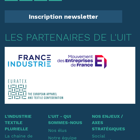
Inscription newsletter
LES PARTENAIRES DE L'UIT
L'INDUSTRIE
L'UIT - QUI
NOS ENJEUX /
TEXTILE
SOMMES-NOUS
AXES
PLURIELLE
STRATÉGIQUES
Nos élus
La chaine de
Social
Notre équipe