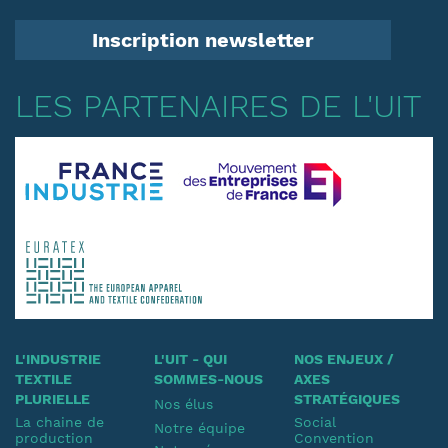
Inscription newsletter
LES PARTENAIRES DE L'UIT
L'INDUSTRIE
L'UIT - QUI
NOS ENJEUX /
TEXTILE
SOMMES-NOUS
AXES
PLURIELLE
STRATÉGIQUES
Nos élus
La chaine de
Social
Notre équipe
production
Convention