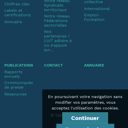
Notre réseau
collective
Chiffres clés
Syndicats
International
territoriaux
Labels et
certifications
Emploi-
Notre réseau
Formation
Fédérations
Annuaire
sectorielles
Nos
partenaires /
L'UIT adhère à
ou s'appuie
sur...
PUBLICATIONS
CONTACT
ANNUAIRE
Rapports
annuels
Communiqués
de presse
Ressources
En poursuivant votre navigation sans
modifier vos paramètres, vous
acceptez l'utilisation des cookies.
© Taktik 2019
Continuer