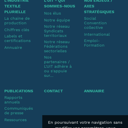
L'INDUSTRIE
L'UIT - QUI
NOS ENJEUX /
TEXTILE
SOMMES-NOUS
AXES
PLURIELLE
STRATÉGIQUES
Nos élus
La chaine de
Social
Notre équipe
production
Convention
Notre réseau
collective
Chiffres clés
Syndicats
International
territoriaux
Labels et
certifications
Emploi-
Notre réseau
Formation
Fédérations
Annuaire
sectorielles
Nos
partenaires /
L'UIT adhère à
ou s'appuie
sur...
PUBLICATIONS
CONTACT
ANNUAIRE
Rapports
annuels
Communiqués
de presse
Ressources
En poursuivant votre navigation sans