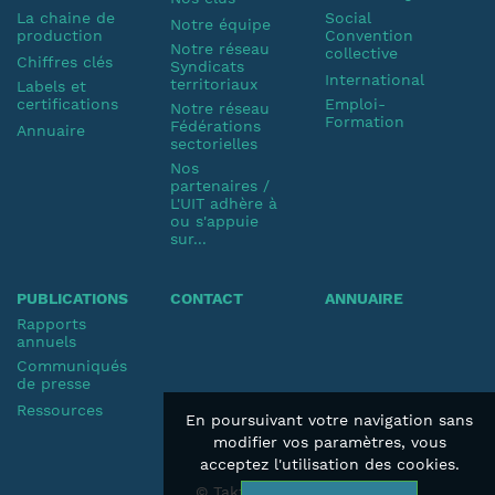
La chaine de
Social
Notre équipe
production
Convention
Notre réseau
collective
Chiffres clés
Syndicats
International
territoriaux
Labels et
certifications
Emploi-
Notre réseau
Formation
Fédérations
Annuaire
sectorielles
Nos
partenaires /
L'UIT adhère à
ou s'appuie
sur...
PUBLICATIONS
CONTACT
ANNUAIRE
Rapports
annuels
Communiqués
de presse
Ressources
En poursuivant votre navigation sans
modifier vos paramètres, vous
acceptez l'utilisation des cookies.
© Taktik 2019