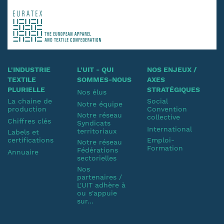
L'INDUSTRIE
L'UIT - QUI
NOS ENJEUX /
TEXTILE
SOMMES-NOUS
AXES
PLURIELLE
STRATÉGIQUES
Nos élus
La chaine de
Social
Notre équipe
production
Convention
Notre réseau
collective
Chiffres clés
Syndicats
International
territoriaux
Labels et
certifications
Emploi-
Notre réseau
Formation
Fédérations
Annuaire
sectorielles
Nos
partenaires /
L'UIT adhère à
ou s'appuie
sur...