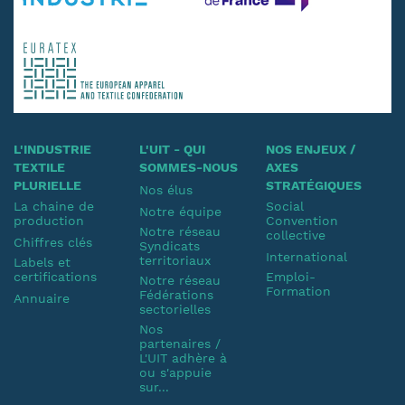
L'INDUSTRIE
L'UIT - QUI
NOS ENJEUX /
TEXTILE
SOMMES-NOUS
AXES
PLURIELLE
STRATÉGIQUES
Nos élus
La chaine de
Social
Notre équipe
production
Convention
Notre réseau
collective
Chiffres clés
Syndicats
International
territoriaux
Labels et
certifications
Emploi-
Notre réseau
Formation
Fédérations
Annuaire
sectorielles
Nos
partenaires /
L'UIT adhère à
ou s'appuie
sur...